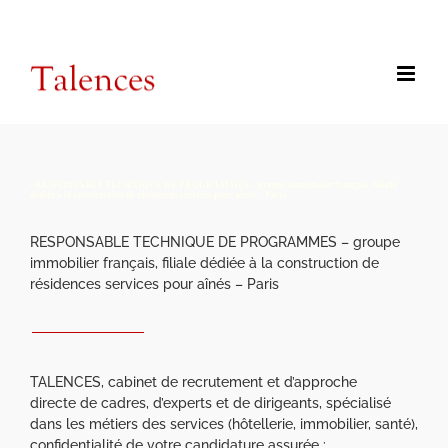
Passer
contact@talences.com
au
contenu
• RESPONSABLE TECHNIQUE DE PROGRAMMES – groupe immobilier français, filiale
dédiée à la construction de résidences services pour aînés – Paris
RESPONSABLE TECHNIQUE DE PROGRAMMES – groupe
immobilier français, filiale dédiée à la construction de
résidences services pour aînés – Paris
TALENCES, cabinet de recrutement et d’approche
directe de cadres, d’experts et de dirigeants, spécialisé
dans les métiers des services (hôtellerie, immobilier, santé),
confidentialité de votre candidature assurée :